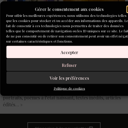
Gérer le consentement aux cookies
Pour offrir les meilleures expériences, nous utilisons des technologies telles
que les cookies pour stocker et/ou accéder aux informations des appareils. L
fait de consentir à ces technologies nous permettra de traiter des données
telles que le comportement de navigation ou les ID uniques sur ce site. Le fai
de ne pas consentir ou de retirer son consentement peut avoir un effet négat
sur certaines caractéristiques et fonctions.
Accepter
Refuser
Ce qui fit épiphanie pour Caroline Anssens, c’est la
rencontre avec ces mots de Claude Roy : « Tous les deux
Voir les préférences
ou trois ans je verse sur la grande table le contenu des
Politique de cookies
dossiers accumulés : pages de journal, carnets de voyage,
portraits, poèmes à l’état naissant, textes inédits, articles
édités… »