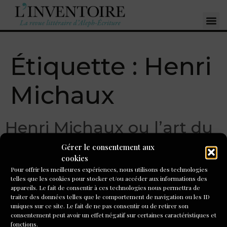
Étiquette :
Henri
Michaux
Henri Michaux ou l’art du
portrait au Centre
Gérer le consentement aux
cookies
Wallonie-Bruxelles
Pour offrir les meilleures expériences, nous utilisons des technologies
telles que les cookies pour stocker et/ou accéder aux informations des
appareils. Le fait de consentir à ces technologies nous permettra de
Avant même d’entrer dans la salle, le visiteur se trouve
traiter des données telles que le comportement de navigation ou les ID
face à l’affiche grand format de l’exposition : « Henri
uniques sur ce site. Le fait de ne pas consentir ou de retirer son
Michaux, Face à Face ».
consentement peut avoir un effet négatif sur certaines caractéristiques et
fonctions.