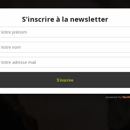
Gérer le consentement aux cookies
r offrir les meilleures expériences, nous utilisons des technologies telles que les
kies pour stocker et/ou accéder aux informations des appareils. Le fait de consen
es technologies nous permettra de traiter des données telles que le comporteme
navigation ou les ID uniques sur ce site. Le fait de ne pas consentir ou de retirer 
sentement peut avoir un effet négatif sur certaines caractéristiques et fonctions.
Accepter
Refuser
Voir les préférence
Politique de cookies