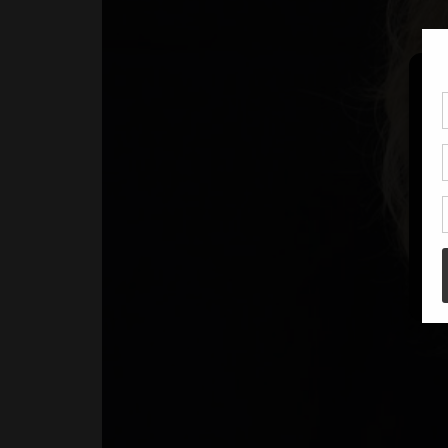
Pou
coo
à c
de 
con