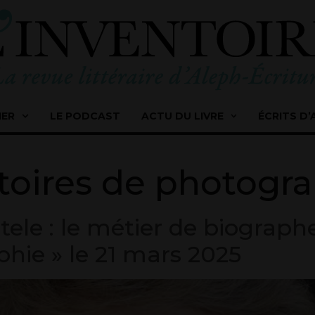
IER
LE PODCAST
ACTU DU LIVRE
ÉCRITS D’
toires de photogr
ele : le métier de biographe
phie » le 21 mars 2025