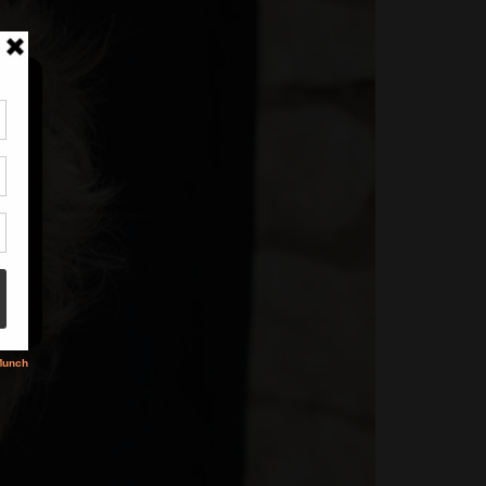
tir
nt
son
s