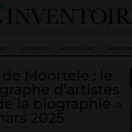
IER
LE PODCAST
ACTU DU LIVRE
ÉCRITS D’
 de Moortele : le
graphe d’artistes
de la biographie »
mars 2025
ATELIERS
,
ÉCRITS D'ALEPH
,
ENSEIGNER L'ÉCRITURE
,
INTERVIEWS
,