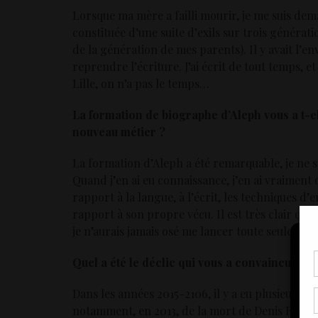
Lorsque ma mère a failli mourir, je me suis dem
constituée d’une suite d’exils sur trois générati
de la génération de mes parents). Il y avait l’env
reprendre l’écriture. J’ai écrit de tout temps, e
Lille, on n’a pas le temps…
La formation de biographe d’Aleph vous a t-e
nouveau métier ?
La formation d’Aleph a été remarquable, je ne sa
Quand j’en ai eu connaissance, j’en ai vraiment d
rapport à la langue, à l’écrit, les techniques 
rapport à son propre vécu. Il est très clair que
je n’aurais jamais osé me lancer toute seule.
Quel a été le déclic qui vous a convaincu de c
Pou
coo
Dans les années 2015-2106, il y a eu plusieurs 
à c
de 
notamment, en 2013, de la mort de Denis Roche;