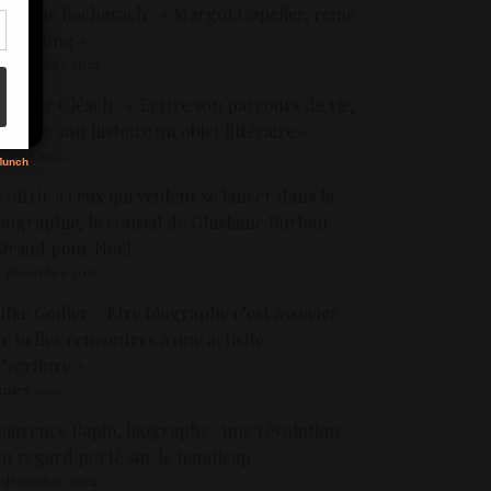
orinne Bacharach : « Margot Capelier, reine
u casting »
7 novembre 2024
s
ichèle Cléach : « Écrire son parcours de vie,
aire de son histoire un objet littéraire »
9 août 2022
 offrir à ceux qui veulent se lancer dans la
iographie, le conseil de Ghislaine Burban
iraud pour Noël
7 décembre 2025
ilke Godier « Être biographe c’est associer
e belles rencontres à une activité
’écriture »
 mars 2026
aurence Rapin, biographe : une révolution
u regard porté sur le handicap
 décembre 2024