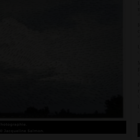
L
1
R
c
1
U
5
M
p
5
P
r
5
L
1