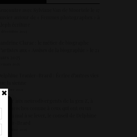
encontre avec Sylviane Van de Moortele le 17
anvier autour de « Femmes photographes » à
leph écriture
1 décembre 2023
andrine Clarac : le métier de biographe
’artistes aux « Assises de la biographie » le 21
mars 2025
0 mars 2025
elphine Tranier-Brard : Écrire d’autres vies
ue la sienne
3 octobre 2021
 offrir aux neurodivergents de la gen Z, à
eurs proches comme à ceux qui ont eu un
our du mal à se lever, le conseil de Delphine
tir
Tranier-Brard
nt
5 décembre 2025
son