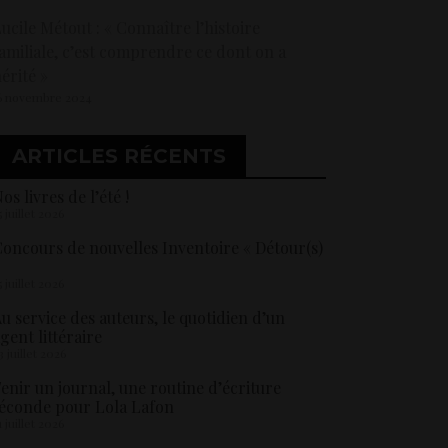
ucile Métout : « Connaître l’histoire
amiliale, c’est comprendre ce dont on a
érité »
6 novembre 2024
ARTICLES RÉCENTS
os livres de l’été !
5 juillet 2026
oncours de nouvelles Inventoire « Détour(s)
5 juillet 2026
u service des auteurs, le quotidien d’un
gent littéraire
3 juillet 2026
enir un journal, une routine d’écriture
éconde pour Lola Lafon
1 juillet 2026