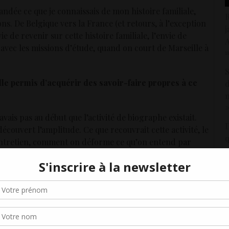
andée ce que je connaissais de mon histoire familiale,
R
ons. De Belgique vers la France (et retours, à l’exception
j
ie de revenir sur cette histoire familiale, l’envie de
A
t avec les missions d’étude, quand on court de Marseille à
1
S
lle permis d’acquérir des savoir-faire propres à ce
d
2
vais pas au début que l’activité de biographe existait.
D
écouvert l’amplitude. Ce que recouvrait cette activité, le
q
d’entretien, comment on déforme ce qu’on entend par
1
 sans cette formation, je n’aurais pas commencé ce métier,
À
Gérer le consentement aux cookies
l
hanger d’activité ?
j
r offrir les meilleures expériences, nous utilisons des technologies telles que les
kies pour stocker et/ou accéder aux informations des appareils. Le fait de consen
maitres de la photographie qui sont morts. Je me souviens
es technologies nous permettra de traiter des données telles que le comporteme
1
navigation ou les ID uniques sur ce site. Le fait de ne pas consentir ou de retirer 
 deux tables rondes à Arles avaient été organisées sur