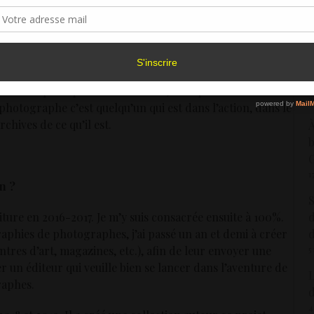
sentement peut avoir un effet négatif sur certaines caractéristiques et fonctions.
C
gré toutes les interprétations que l’on pouvait faire de
d
asticien, personne ne pouvait dire comment lui, voyait
1
t il en était venu là. Je suis ressortie de ces échanges
Accepter
Refuser
Voir les préférence
M
Politique de cookies
f
femmes politiques ou d’écrivains, mais peu dans les arts
2
photographe c’est quelqu’un qui est dans l’action, dans le
chives de ce qu’il est.
À
b
G
1
n ?
S
d
iture en 2016-2017. Je m’y suis consacrée ensuite à 100%.
d
aphies de photographes, j’ai passé un an et demi à créer
5
tres d’art, magazines, etc.), afin de leur envoyer une
er un éditeur qui veuille bien se lancer dans l’aventure de
L
raphes.
d
4