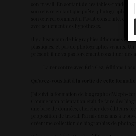
con
son travail. En sortant de ces tables-ronde, mal
son œuvre en tant que poète, photographe et pl
son œuvre, comment il l’avait construite, commen
avec seulement des hypothèses.
Il y a beaucoup de biographies d’hommes et de 
plastiques, et pas de photographes vivants. Un 
présent; il ne va pas forcément constituer des ar
La rencontre avec Éric Cez, éditions Loco
Qu’avez-vous fait à la sortie de cette formatio
J’ai suivi la formation de biographe d’Aleph-écr
Comme mon orientation était de faire des biogr
une base de données, chercher des éditeurs (cen
proposition de travail. J’ai mis deux ans à trouv
créer une collection de biographies de photog