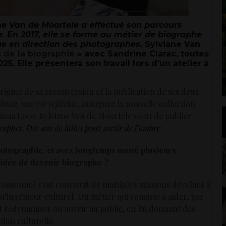
ane Van de Moortele a effectué son parcours
e. En 2017, elle se forme au métier de biographe
que en direction des photographes.
Sylviane Van
 de la biographie
» avec Sandrine Clarac, toutes
25. Elle présentera son travail lors d’un atelier à
’origine de sa reconversion et la publication de ses deux
lmon, une vie réfléchie
, inaugure la nouvelle collection
ions Loco. Sylviane Van de Moortele vient de publier
phes. Dix ans de luttes pour sortir de l’ombre
.
photographie, et avez longtemps mené plusieurs
’idée de devenir biographe ?
sionnel s’est construit de multiples missions dévolues à
qu’ingénieur culturel. Un métier qui consiste à aider, par
t redynamiser ou ouvrir au public, en lui donnant des
tion culturelle.