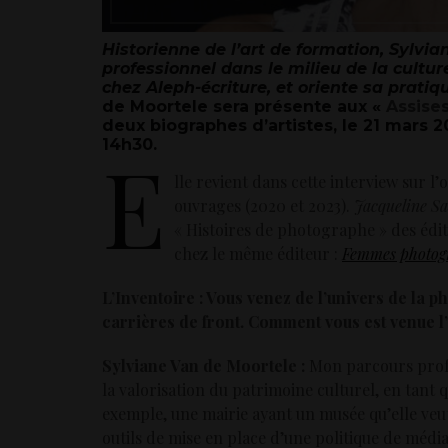
Historienne de l’art de formation, Sylvi
professionnel dans le milieu de la cultur
chez Aleph-é
criture, et oriente sa prati
de Moortele sera présente aux «
Assises
deux biographes d’artistes, le 21 mars 20
14h30.
E
lle revient dans cette interview sur l
ouvrages (2020 et 2023).
Jacqueline Sa
« Histoires de photographe » des édit
chez le même éditeur :
Femmes photogra
L’Inventoire : Vous venez de l’univers de la 
carrières de front. Comment vous est venue l
Sylviane Van de Moortele :
Mon parcours profes
la valorisation du patrimoine culturel, en tant 
exemple, une mairie ayant un musée qu’elle veu
outils de mise en place d’une politique de média