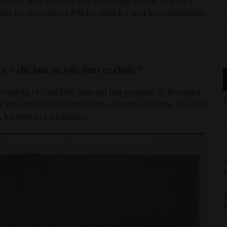
018 et 2019. Il a créé une collection autour ce projet.
our les rencontres d’Arles, mais il y a eu le confinement,
L
f
h
1
a-t-elle joué un rôle dans ce choix ?
ntiels, et c’est Eric Sèze qui m’a proposé de travailler
N
r une exposition rétrospective au musée Réattu. Il a édité
2
es textes et les images.
C
»
2
A
a
2
T
f
2