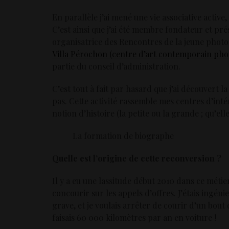
En parallèle j’ai mené une vie associative activ
C’est ainsi que j’ai été membre fondateur et pr
organisatrice des Rencontres de la jeune photo
Villa Pérochon (centre d’art contemporain pho
partie du conseil d’administration.
C’est tout à fait par hasard que j’ai découvert l
pas. Cette activité rassemble mes centres d’intérê
notion d’histoire (la petite ou la grande ; qu’ell
La formation de biographe
Quelle est l’origine de cette reconversion ?
Il y a eu une lassitude début 2010 dans ce métier
concourir sur les appels d’offres. J’étais ingé
grave, et je voulais arrêter de courir d’un bout 
faisais 60 000 kilomètres par an en voiture !