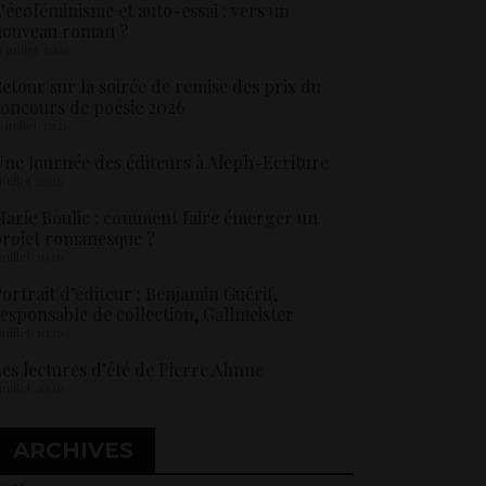
’écoféminisme et auto-essai : vers un
nouveau roman ?
8 juillet 2026
etour sur la soirée de remise des prix du
oncours de poésie 2026
6 juillet 2026
ne Journée des éditeurs à Aleph-Ecriture
 juillet 2026
arie Boulic : comment faire émerger un
rojet romanesque ?
 juillet 2026
ortrait d’éditeur : Benjamin Guérif,
esponsable de collection, Gallmeister
 juillet 2026
es lectures d’été de Pierre Ahnne
 juillet 2026
ARCHIVES