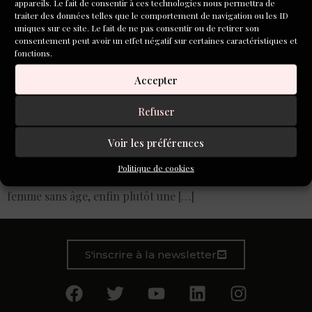
appareils. Le fait de consentir à ces technologies nous permettra de
traiter des données telles que le comportement de navigation ou les ID
uniques sur ce site. Le fait de ne pas consentir ou de retirer son
consentement peut avoir un effet négatif sur certaines caractéristiques et
fonctions.
Accepter
Refuser
Pascale Presle Hyper désirs Tu marches à grands pas vers
le rack à caddys du Leclerc. Tu glisses une pièce dans le
Voir les préférences
premier, décroches la chaîne qui le lie au précédent, le
manœuvres pour vérifier s’il roule bien et le pousses
Politique de cookies
énergiquement jusqu’à l’entrée du magasin. Tu es une
femme sans âge, enfin plutôt une […]
S'inscrire à la newsletter