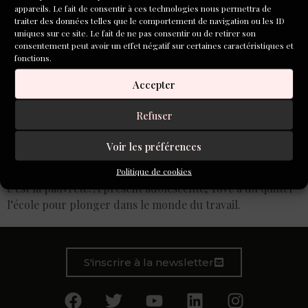
appareils. Le fait de consentir à ces technologies nous permettra de
traiter des données telles que le comportement de navigation ou les ID
uniques sur ce site. Le fait de ne pas consentir ou de retirer son
consentement peut avoir un effet négatif sur certaines caractéristiques et
fonctions.
Accepter
Refuser
Ici, l’écrivaine danoise née en 1917 et morte en 1971
Voir les préférences
entrelace trois thèmes, chargés chacun de porter et de
scander à sa manière le passage du temps. Le premier,
Politique de cookies
c’est la pauvreté. À présent adolescente, Tove a dû quitter
l’école pour plonger dans le monde du travail.
S'inscrire à la newsletter