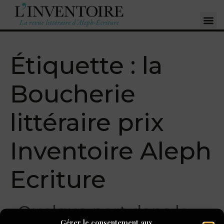
Étiquette :
la
Boucherie
littéraire prix
Inventoire Aleph
Ecriture
« Quelque part dans la
Gérer le consentement aux