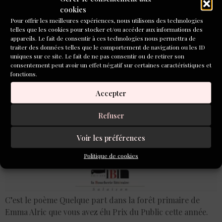
forêt primaire », prix du
cookies
public de L’Inventoire !
Pour offrir les meilleures expériences, nous utilisons des technologies
telles que les cookies pour stocker et/ou accéder aux informations des
appareils. Le fait de consentir à ces technologies nous permettra de
traiter des données telles que le comportement de navigation ou les ID
uniques sur ce site. Le fait de ne pas consentir ou de retirer son
consentement peut avoir un effet négatif sur certaines caractéristiques et
fonctions.
Accepter
Refuser
Voir les préférences
Politique de cookies
C’est le poème Quelque part dans la forêt primaire de
Emma Alric que vous avez élu Prix du Public cette année.