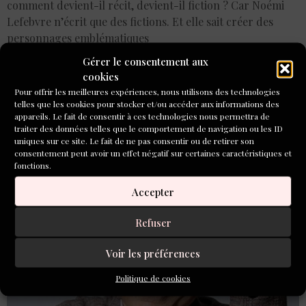
comment devient-il récit, devient-il fiction ? Car Noémi
Lefebvre n’écrit que des fictions. Et elle sait créer des
personnages emblématiques
Gérer le consentement aux
Cycle de rencontres à
cookies
distance : La fabrique de
Pour offrir les meilleures expériences, nous utilisons des technologies
telles que les cookies pour stocker et/ou accéder aux informations des
appareils. Le fait de consentir à ces technologies nous permettra de
l’écriture de Paul Fournel,
traiter des données telles que le comportement de navigation ou les ID
uniques sur ce site. Le fait de ne pas consentir ou de retirer son
le 20 mars 2024
consentement peut avoir un effet négatif sur certaines caractéristiques et
fonctions.
Accepter
Refuser
Voir les préférences
Politique de cookies