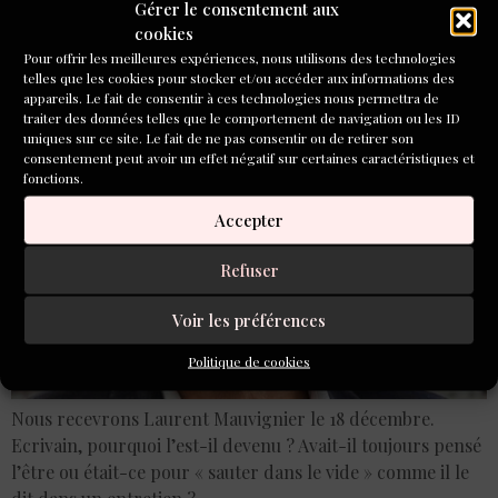
Laurent Mauvignier le 18
Gérer le consentement aux
cookies
décembre
Pour offrir les meilleures expériences, nous utilisons des technologies
telles que les cookies pour stocker et/ou accéder aux informations des
appareils. Le fait de consentir à ces technologies nous permettra de
traiter des données telles que le comportement de navigation ou les ID
uniques sur ce site. Le fait de ne pas consentir ou de retirer son
consentement peut avoir un effet négatif sur certaines caractéristiques et
fonctions.
Accepter
Refuser
Voir les préférences
Politique de cookies
Nous recevrons Laurent Mauvignier le 18 décembre.
Ecrivain, pourquoi l’est-il devenu ? Avait-il toujours pensé
l’être ou était-ce pour « sauter dans le vide » comme il le