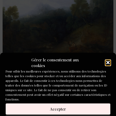
Gérer le consentement aux
Quelques lectures pour la fin de l’année 2023, par Pierre
cookies
Ahnne : Les éditions de L’Ourse brune publient de jolis
Pour offrir les meilleures expériences, nous utilisons des technologies
petits livres présentant chacun une seule (longue)
telles que les cookies pour stocker et/ou accéder aux informations des
nouvelle. Celle de Danièle Pétrès, qui mêle humour et
appareils. Le fait de consentir à ces technologies nous permettra de
fantastique mélancolique autour d’un tableau imaginaire
traiter des données telles que le comportement de navigation ou les ID
uniques sur ce site. Le fait de ne pas consentir ou de retirer son
de Gainsborough, sera, pour une somme modique, un
consentement peut avoir un effet négatif sur certaines caractéristiques et
présent plein de charme.
fonctions.
« La Grande Maison »,
Accepter