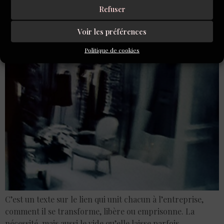
Danièle Pétrès (L’Ourse
Refuser
brune)
Voir les préférences
Politique de cookies
C’est un texte sur le lien qui unit chacun à l’entreprise,
comment il se transforme, libère ou emprisonne. La
nécessité, mais aussi le vide qu’elle laisse parfois.