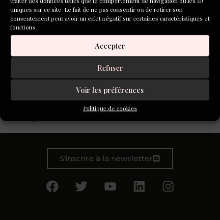
traiter des données telles que le comportement de navigation ou les ID
uniques sur ce site. Le fait de ne pas consentir ou de retirer son
consentement peut avoir un effet négatif sur certaines caractéristiques et
fonctions.
Accepter
Refuser
À travers cette initiative, Aleph poursuit l’une de ses
missions fondamentales : accompagner les auteurs et les
Voir les préférences
autrices non seulement dans leur pratique de l’écriture,
mais aussi dans leur compréhension du monde littéraire
Politique de cookies
contemporain.
S'inscrire à la newsletter