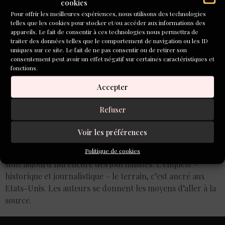
cookies
Pour offrir les meilleures expériences, nous utilisons des technologies
telles que les cookies pour stocker et/ou accéder aux informations des
appareils. Le fait de consentir à ces technologies nous permettra de
traiter des données telles que le comportement de navigation ou les ID
uniques sur ce site. Le fait de ne pas consentir ou de retirer son
consentement peut avoir un effet négatif sur certaines caractéristiques et
fonctions.
Accepter
Refuser
Voir les préférences
Politique de cookies
Une chose frappante : beaucoup d’écrivains ont été, et
sont aujourd’hui encore des journalistes. L’enquête –
historique et journalistique – le terrain, c’est ancré aux
Etats-Unis. Les auteurs se donnent les moyens d’aller à la
source.