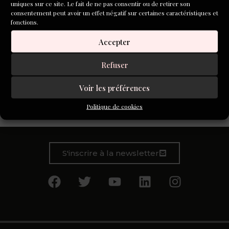
uniques sur ce site. Le fait de ne pas consentir ou de retirer son
consentement peut avoir un effet négatif sur certaines caractéristiques et
fonctions.
Accepter
Refuser
Voir les préférences
C’est toujours rassurant, une bonne porte. Contre les
Politique de cookies
cambrioleurs, un ouragan, la tristesse.
S'inscrire à la newsletter