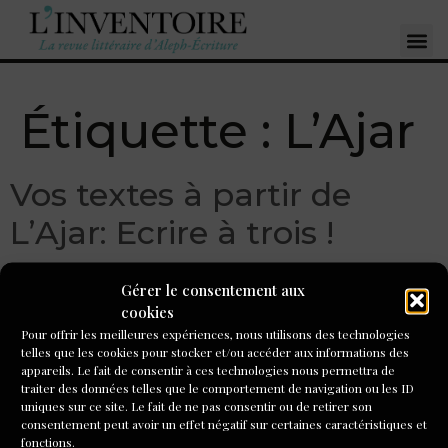
Étiquette :
L’Ajar
Vos textes à partir de
L’Ajar: Ecrire à trois !
Écrire à trois ! (à partir de l’ouvrage collaboratif du
Gérer le consentement aux
groupe L’AJAR, Vivre près des tilleuls (Flammarion, 2016).
cookies
Pour offrir les meilleures expériences, nous utilisons des technologies
telles que les cookies pour stocker et/ou accéder aux informations des
appareils. Le fait de consentir à ces technologies nous permettra de
S'inscrire à la newsletter
traiter des données telles que le comportement de navigation ou les ID
uniques sur ce site. Le fait de ne pas consentir ou de retirer son
consentement peut avoir un effet négatif sur certaines caractéristiques et
fonctions.