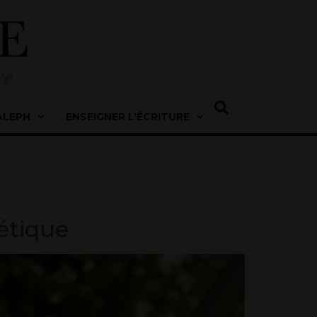
ALEPH
ENSEIGNER L’ÉCRITURE
oétique