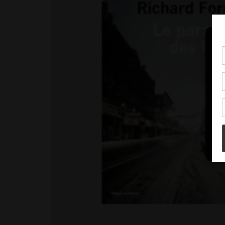
Pou
coo
à c
de 
con