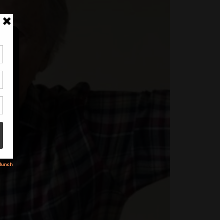
tir
nt
son
s