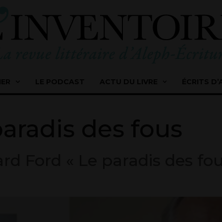
IER
LE PODCAST
ACTU DU LIVRE
ÉCRITS D’
paradis des fous
 Ford « Le paradis des fous »