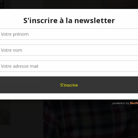
Gérer le consentement aux cookies
r offrir les meilleures expériences, nous utilisons des technologies telles que les
kies pour stocker et/ou accéder aux informations des appareils. Le fait de consen
es technologies nous permettra de traiter des données telles que le comporteme
navigation ou les ID uniques sur ce site. Le fait de ne pas consentir ou de retirer 
sentement peut avoir un effet négatif sur certaines caractéristiques et fonctions.
Accepter
Refuser
Voir les préférence
Politique de cookies