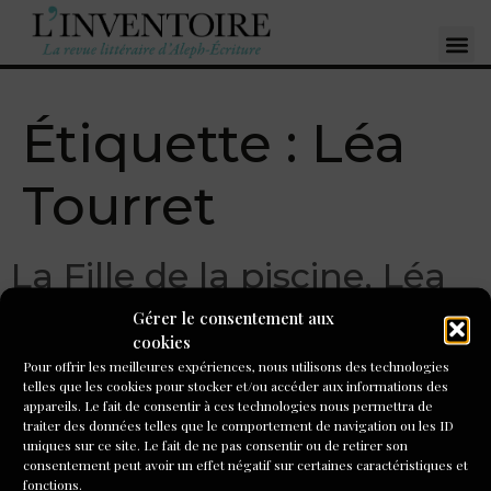
Étiquette :
Léa
Tourret
La Fille de la piscine, Léa
Tourret (Gallimard), par
Gérer le consentement aux
cookies
Pierre Ahnne
Pour offrir les meilleures expériences, nous utilisons des technologies
telles que les cookies pour stocker et/ou accéder aux informations des
appareils. Le fait de consentir à ces technologies nous permettra de
Elle écrit systématiquement « je m’en rappelle » mais, une
traiter des données telles que le comportement de navigation ou les ID
fois n’est pas coutume, on ne peut pas (même moi) lui en
uniques sur ce site. Le fait de ne pas consentir ou de retirer son
vouloir. Si elle ne le faisait pas, Léa Tourret dérogerait au
consentement peut avoir un effet négatif sur certaines caractéristiques et
fonctions.
parti pris d’hyperréalisme qui est au cœur de son premier