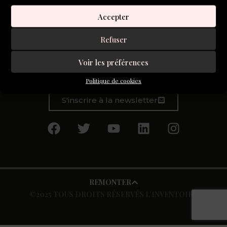
fin de vie, le droit à mourir, l’acharnement
Accepter
thérapeutique… On a là les ingrédients du « sujet de
société » mais Isabelle Rossignol est écrivaine, et la ligne
Refuser
qu’elle creuse est celle de l’écriture : faire entendre cette
voix tour à tour furieuse et terrassée.
Voir les préférences
Politique de cookies
S'inscrire à la newsletter
REMONTER
©2025 TOUS DROITS RÉSERVÉS L’INVENTOIRE