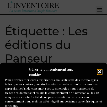
Étiquette :
Les
éditions du
Panseur
Gérer le consentement aux
Isabelle Rossignol :
cookies
Pour offrir les meilleures expériences, nous utilisons des technologies
« Chambre 152 »
telles que les cookies pour stocker et/ou accéder aux informations des
appareils. Le fait de consentir à ces technologies nous permettra de
traiter des données telles que le comportement de navigation ou les ID
En 152 fragments avec retraits à la ligne et pas ou peu de
uniques sur ce site. Le fait de ne pas consentir ou de retirer son
ponctuation, Isabelle Rossignol déploie l’arc des
consentement peut avoir un effet négatif sur certaines caractéristiques et
sentiments et des émotions traversés par la narratrice. La
fonctions.