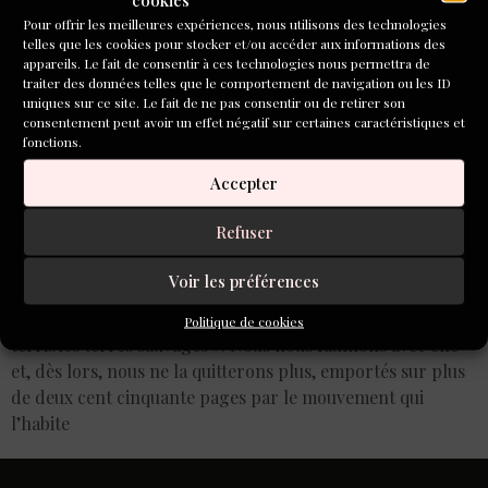
Pour offrir les meilleures expériences, nous utilisons des technologies
telles que les cookies pour stocker et/ou accéder aux informations des
appareils. Le fait de consentir à ces technologies nous permettra de
traiter des données telles que le comportement de navigation ou les ID
uniques sur ce site. Le fait de ne pas consentir ou de retirer son
consentement peut avoir un effet négatif sur certaines caractéristiques et
fonctions.
Accepter
Refuser
Voir les préférences
« À travers une fente de la haute palissade noire », une
jeune fille se faufile « jusques aux vastes, jusques aux
Politique de cookies
terribles terres sauvages ». Nous nous faufilons avec elle
et, dès lors, nous ne la quitterons plus, emportés sur plus
de deux cent cinquante pages par le mouvement qui
l’habite