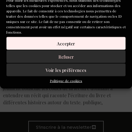
Pour offrir les meilleures expériences, nous utilisons des technologies
telles que les cookies pour stocker et/ou accéder aux informations des
appareils. Le fait de consentir à ces technologies nous permettra de
traiter des données telles que le comportement de navigation ou les ID
uniques sur ce site. Le fait de ne pas consentir ou de retirer son
consentement peut avoir un effet négatif sur certaines caractéristiques et
fonctions.
Accepter
Refuser
Voir les préférences
Robe assortie à la couleur de l’océan mappemonde,
baskets de voyageuse aux pieds, Pauline Guillerm a
Politique de cookies
joliment bousculé les codes de la lecture donnant à
entendre un récit qui raconte l’écriture du livre et
différentes histoires autour du texte. publique,
S'inscrire à la newsletter