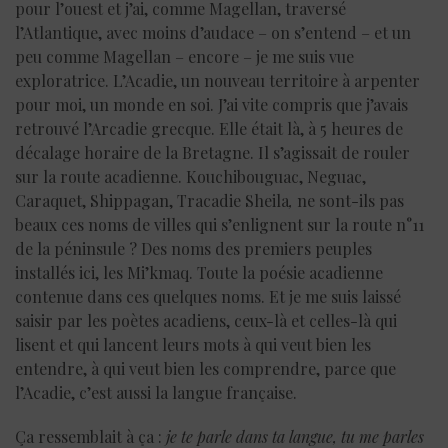
pour l’ouest et j’ai, comme Magellan, traversé
l’Atlantique, avec moins d’audace – on s’entend – et un
peu comme Magellan – encore – je me suis vue
exploratrice. L’Acadie, un nouveau territoire à arpenter
pour moi, un monde en soi. J’ai vite compris que j’avais
retrouvé l’Arcadie grecque. Elle était là, à 5 heures de
décalage horaire de la Bretagne. Il s’agissait de rouler
sur la route acadienne. Kouchibouguac, Neguac,
Caraquet, Shippagan, Tracadie Sheila
,
ne sont-ils pas
beaux ces noms de villes qui s’enlignent sur la route n°11
de la péninsule ? Des noms des premiers peuples
installés ici, les Mi’kmaq. Toute la poésie acadienne
contenue dans ces quelques noms. Et je me suis laissé
saisir par les poètes acadiens, ceux-là et celles-là qui
lisent et qui lancent leurs mots à qui veut bien les
entendre, à qui veut bien les comprendre, parce que
l’Acadie, c’est aussi la langue française.
Ça ressemblait à ça :
je te parle dans ta langue, tu me parles