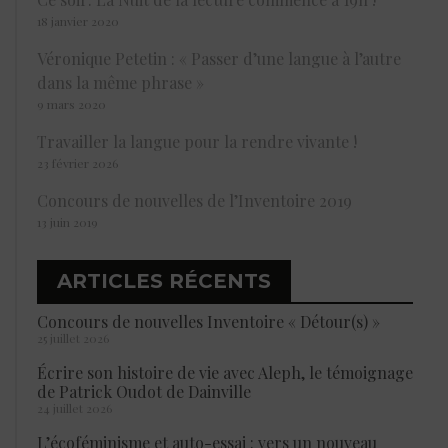
18 janvier 2020
Véronique Petetin : « Passer d’une langue à l’autre
dans la même phrase »
9 mars 2020
Travailler la langue pour la rendre vivante !
23 février 2026
Concours de nouvelles de l’Inventoire 2019
13 juin 2019
ARTICLES RÉCENTS
Concours de nouvelles Inventoire « Détour(s) »
25 juillet 2026
Écrire son histoire de vie avec Aleph, le témoignage
de Patrick Oudot de Dainville
24 juillet 2026
L’écoféminisme et auto-essai : vers un nouveau