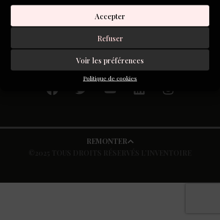
s’abandonnent », des empêchements de minutes fatales à
Accepter
notre bon fonctionnement « ces écrans nous taisent »
Refuser
Voir les préférences
S'inscrire à la newsletter
Politique de cookies
REMONTER
©2025 TOUS DROITS RÉSERVÉS L’INVENTOIRE