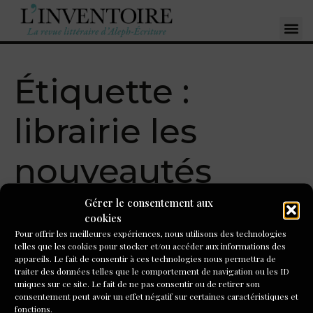
Étiquette :
librairie les
nouveautés
Gérer le consentement aux
Roni Burger-Leenhardt,
cookies
Pour offrir les meilleures expériences, nous utilisons des technologies
éditions Hourra
telles que les cookies pour stocker et/ou accéder aux informations des
appareils. Le fait de consentir à ces technologies nous permettra de
traiter des données telles que le comportement de navigation ou les ID
Dans son recueil « Mise en alerte », c’est tout le corps qui
uniques sur ce site. Le fait de ne pas consentir ou de retirer son
s’alarme, s’arrête sur des histoires possibles encore entre
consentement peut avoir un effet négatif sur certaines caractéristiques et
Intercité, Paris et Lyon « Dans nos lèvres / les bagages
fonctions.