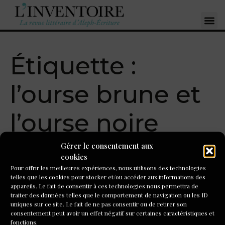
Étiquette :
l’ourse brune et
l’ourse noire
Gérer le consentement aux
L’Ourse brune, une
cookies
Pour offrir les meilleures expériences, nous utilisons des technologies
maison d’édition
telles que les cookies pour stocker et/ou accéder aux informations des
appareils. Le fait de consentir à ces technologies nous permettra de
consacrée à la nouvelle
traiter des données telles que le comportement de navigation ou les ID
uniques sur ce site. Le fait de ne pas consentir ou de retirer son
consentement peut avoir un effet négatif sur certaines caractéristiques et
Quand on lui demande comment elle a choisi le nom de sa
fonctions.