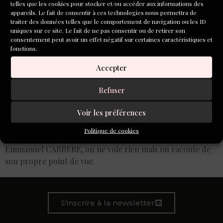
telles que les cookies pour stocker et/ou accéder aux informations des
appareils. Le fait de consentir à ces technologies nous permettra de
traiter des données telles que le comportement de navigation ou les ID
uniques sur ce site. Le fait de ne pas consentir ou de retirer son
consentement peut avoir un effet négatif sur certaines caractéristiques et
fonctions.
Accepter
Refuser
Voir les préférences
Exhibitionnisme ou voyeurisme de celui qui s’empare de
Politique de cookies
l’histoire d’un autre comme si elle lui appartenait? Selon
Emmanuel CARRERE, on ne vole rien mais on raconte de
son propre point de vue.
S'inscrire à la newsletter