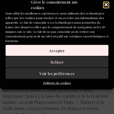
Gérer le consentement aux
Lyon
cookies
Pour offrir les meilleures expériences, nous utilisons des technologies
telles que les cookies pour stocker et/ou accéder aux informations des
appareils. Le fait de consentir à ces technologies nous permettra de
traiter des données telles que le comportement de navigation ou les ID
uniques sur ce site. Le fait de ne pas consentir ou de retirer son
consentement peut avoir un effet négatif sur certaines caractéristiques et
fonctions.
Accepter
Refuser
Voir les préférences
Politique de cookies
« – Le train pour Étretat, s’il vous plaît ? Il était plus de
huit heures du matin, il faisait grand jour depuis
longtemps ; mais ici, à cause du crachin et de la fraîcheur
humide, on avait l’impression de l’aube. » Maigret et la
vieille dame, Georges Simenon. De Maigret à Arsène