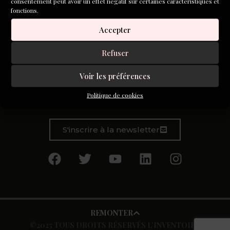
consentement peut avoir un effet négatif sur certaines caractéristiques et
fonctions.
Accepter
Refuser
Le jour où je me suis enfin sentie prête, je ne lui ai rien dit.
Je lui ai dit oui, sans rien lui dire. Oui, pour devenir mère.
Voir les préférences
Oui avec lui, si positif, si sûr de lui, si résistant…
Politique de cookies
S'inscrire à la newsletter
REMONTER
©2025 TOUS DROITS RÉSERVÉS L’INVENTOIRE