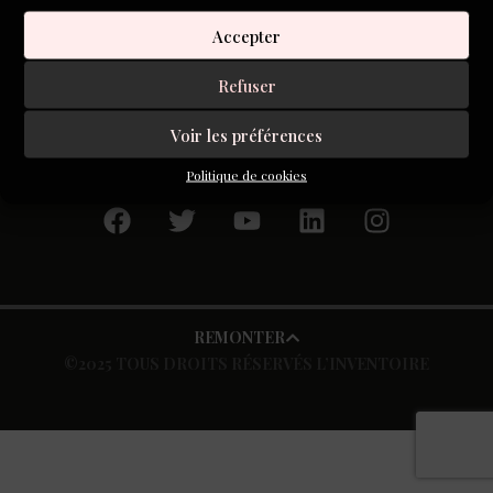
regarder en face. Alors comment composer avec ce réel
Accepter
imprenable dans un monde où l’Intelligence artificielle est
en passe de créer une nouvelle langue ?
Refuser
Voir les préférences
S'inscrire à la newsletter
Politique de cookies
REMONTER
©2025 TOUS DROITS RÉSERVÉS L’INVENTOIRE