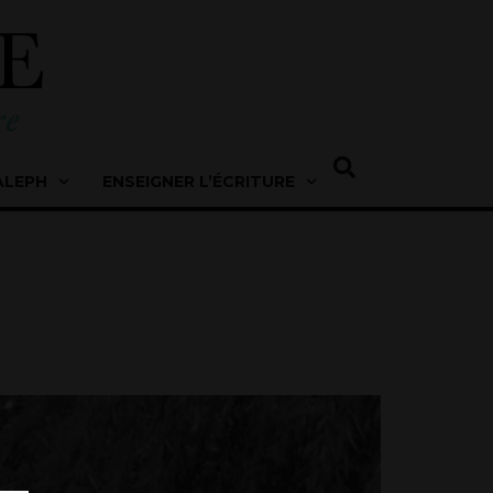
ALEPH
ENSEIGNER L’ÉCRITURE