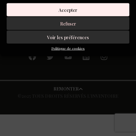
fallu quelques années pour découvrir qui j’étais. C’est-à-
Accepter
dire un écrivain.
Refuser
Voir les préférences
S'inscrire à la newsletter
Politique de cookies
REMONTER
©2025 TOUS DROITS RÉSERVÉS L’INVENTOIRE