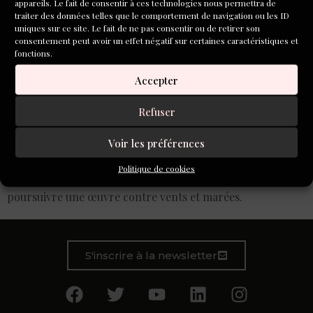
appareils. Le fait de consentir à ces technologies nous permettra de
traiter des données telles que le comportement de navigation ou les ID
uniques sur ce site. Le fait de ne pas consentir ou de retirer son
consentement peut avoir un effet négatif sur certaines caractéristiques et
fonctions.
Accepter
La présence solaire de la marraine du prix, Noëlle
Refuser
Châtelet, écrivaine, essayiste et philosophe, a permis de
rappeler pourquoi les prix littéraires étaient si nécessaires
Voir les préférences
pour soutenir les écrivains. Combien il était difficile d’être
écrivain, le courage et la volonté requise pour conserver
Politique de cookies
pour jour après jour l’espoir, le désir et la volonté de
poursuivre une œuvre contre vents et marées.
S'inscrire à la newsletter