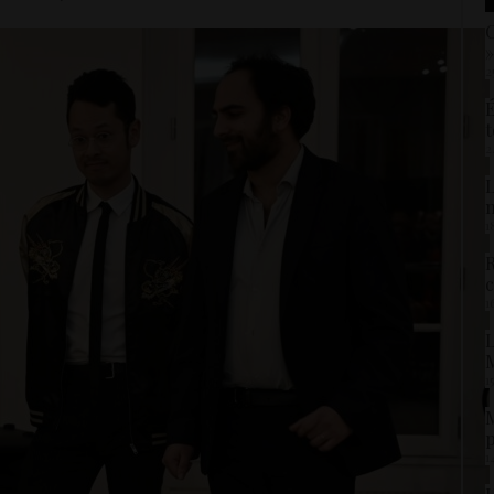
C
»
2
É
t
2
L
1
R
c
1
L
M
1
M
p
1