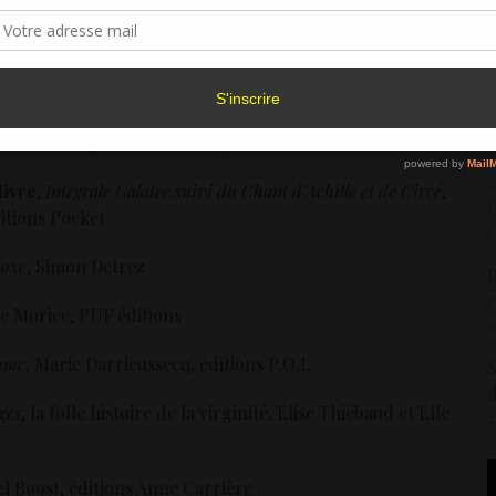
sentement peut avoir un effet négatif sur certaines caractéristiques et fonctions.
l
6
,
On m’appelle Copperhead
, Barbara Kingsolver, Prix
Accepter
Refuser
Voir les préférence
R
Politique de cookies
e
,
Zone Critique
, Sébastien Reynaud et Pierre Poligone
1
«
livre
,
Intégrale Galatée suivi du Chant d’Achille et de Circé
,
G
itions Pocket
6
oxe
, Simon Detrez
R
c
tte Morice, PUF éditions
1
emme
, Marie Darrieussecq, éditions P.O.L
S
ges
, la folle histoire de la virginité, Elise Thiébaud et Elle
2
el Boost, éditions Anne Carrière