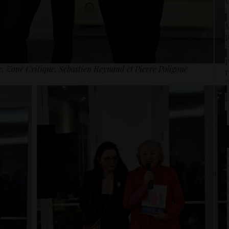
U
5
M
p
5
P
re, Zone Critique, Sébastien Reynaud et Pierre Poligone
r
5
L
1
2