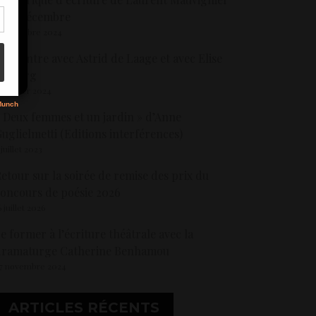
e 18 décembre
 novembre 2024
s
encontre avec Astrid de Laage et avec Elise
Golberg
9 janvier 2024
 Deux femmes et un jardin » d’Anne
uglielmetti (Editions interférences)
 juillet 2023
etour sur la soirée de remise des prix du
oncours de poésie 2026
6 juillet 2026
e former à l’écriture théâtrale avec la
dramaturge Catherine Benhamou
7 novembre 2024
ARTICLES RÉCENTS