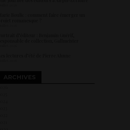
ne Journée des éditeurs à Aleph-Ecriture
 juillet 2026
arie Boulic : comment faire émerger un
rojet romanesque ?
 juillet 2026
ortrait d’éditeur : Benjamin Guérif,
esponsable de collection, Gallmeister
 juillet 2026
es lectures d’été de Pierre Ahnne
 juillet 2026
ARCHIVES
2026
2025
2024
2023
2022
021
2020