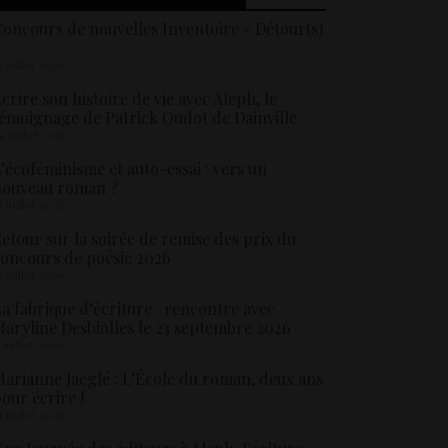
oncours de nouvelles Inventoire « Détour(s)
5 juillet 2026
crire son histoire de vie avec Aleph, le
émoignage de Patrick Oudot de Dainville
4 juillet 2026
’écoféminisme et auto-essai : vers un
nouveau roman ?
8 juillet 2026
etour sur la soirée de remise des prix du
oncours de poésie 2026
6 juillet 2026
a fabrique d’écriture : rencontre avec
aryline Desbiolles le 23 septembre 2026
5 juillet 2026
arianne Jaeglé : L’École du roman, deux ans
our écrire !
4 juillet 2026