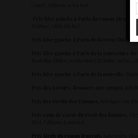
con
Gaudé, éditions Actes Sud
Prix Rive gauche à Paris du roman étranger
Pulitzer, Albin Michel
Prix Rive gauche à Paris de la revue littérair
Prix Rive gauche à Paris de la couverture de 
Madeline Miller
,
traduction Christine Auché, éd
Prix Rive gauche à Paris de la nouvelle
,
Équin
Prix des Savoirs,
Renoncer aux voyages
, Julie
Prix des Droits des Femmes
,
Fabriquer une f
Prix coup de coeur du Droit des femmes
,
Vier
Bird, Editions Lombard
Prix Aleph du roman français
,
Saturation
, Tha