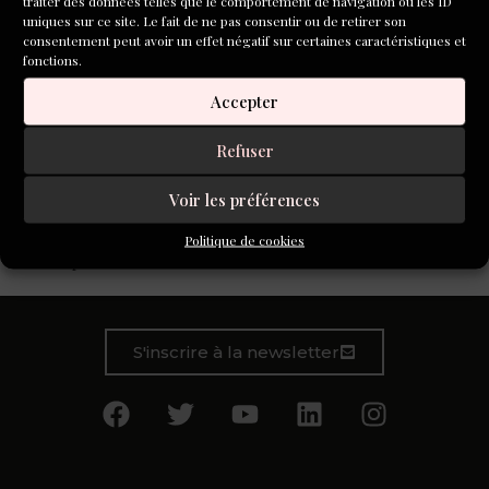
traiter des données telles que le comportement de navigation ou les ID
uniques sur ce site. Le fait de ne pas consentir ou de retirer son
consentement peut avoir un effet négatif sur certaines caractéristiques et
fonctions.
Accepter
Refuser
À travers cette initiative, Aleph poursuit l’une de ses
missions fondamentales : accompagner les auteurs et les
Voir les préférences
autrices non seulement dans leur pratique de l’écriture,
mais aussi dans leur compréhension du monde littéraire
Politique de cookies
contemporain.
S'inscrire à la newsletter