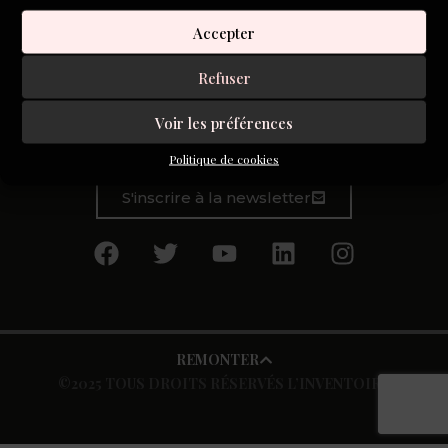
Par Claudine Tondreau
Accepter
« J’essaie de trouver ce qui nous entoure. Si nous voulions
Refuser
examiner le monde correctement, nous le trouverions. Il
est là. Nous n’avons qu’à le regarder.
Voir les préférences
Politique de cookies
S'inscrire à la newsletter
REMONTER
©2025 TOUS DROITS RÉSERVÉS L’INVENTOIRE