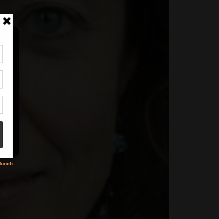
tir
nt
son
s