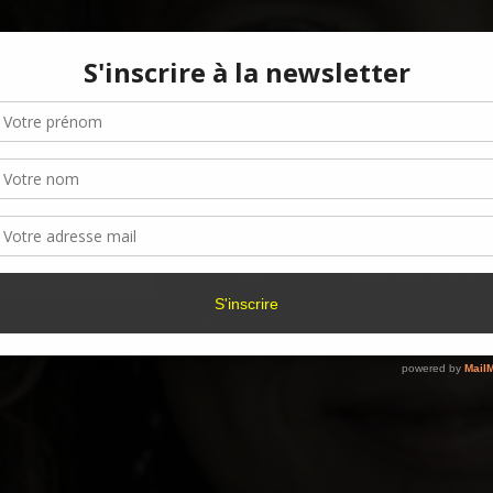
Gérer le consentement aux cookies
r offrir les meilleures expériences, nous utilisons des technologies telles que les
kies pour stocker et/ou accéder aux informations des appareils. Le fait de consen
es technologies nous permettra de traiter des données telles que le comporteme
navigation ou les ID uniques sur ce site. Le fait de ne pas consentir ou de retirer 
sentement peut avoir un effet négatif sur certaines caractéristiques et fonctions.
Accepter
Refuser
Voir les préférence
Politique de cookies