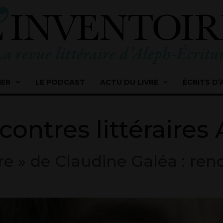
IER
LE PODCAST
ACTU DU LIVRE
ÉCRITS D’
contres littéraires
re » de Claudine Galéa : ren