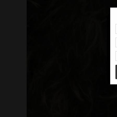
Pou
coo
à c
de 
con