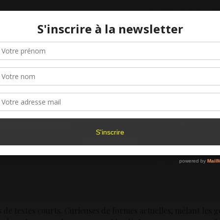
Gérer le consentement aux cookies
r offrir les meilleures expériences, nous utilisons des technologies telles que les
kies pour stocker et/ou accéder aux informations des appareils. Le fait de consen
es technologies nous permettra de traiter des données telles que le comporteme
navigation ou les ID uniques sur ce site. Le fait de ne pas consentir ou de retirer 
sentement peut avoir un effet négatif sur certaines caractéristiques et fonctions.
Accepter
Refuser
Voir les préférence
Politique de cookies
 de textes courts. Curieuses de formes actuelles, mêlant les g