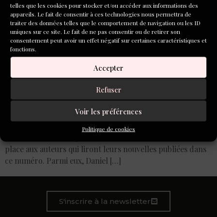
telles que les cookies pour stocker et/ou accéder aux informations des
appareils. Le fait de consentir à ces technologies nous permettra de
traiter des données telles que le comportement de navigation ou les ID
uniques sur ce site. Le fait de ne pas consentir ou de retirer son
consentement peut avoir un effet négatif sur certaines caractéristiques et
fonctions.
Accepter
Refuser
Nous avons la joie d’accueillir notre partenaire, la revue
Voir les préférences
rue Saint Ambroise, à l’occasion du lancement du N°53 de
la revue le samedi 8 juin à partir de 18h30. Bernardo Toro,
Politique de cookies
éditeur de la revue, présentera la revue avant de laisser
place aux auteurs qui liront leurs nouvelles publiées dans
ce numéro. Parmi eux, Daniel […]
S'inscrire à la newsletter