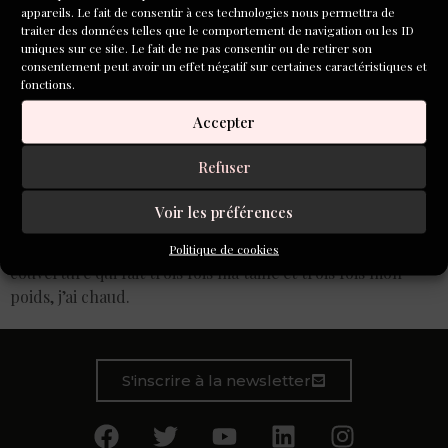
appareils. Le fait de consentir à ces technologies nous permettra de
traiter des données telles que le comportement de navigation ou les ID
uniques sur ce site. Le fait de ne pas consentir ou de retirer son
consentement peut avoir un effet négatif sur certaines caractéristiques et
fonctions.
Accepter
Refuser
Voir les préférences
Au fond, tout au fond de mon cocon, enroulée dans une
Politique de cookies
couverture qui fait trois fois ma taille et trois fois mon
poids, j’ai chaud.
S'inscrire à la newsletter