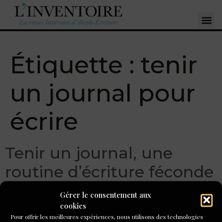
Étiquette :
tenir
un journal pour
écrire
Tenir un journal, une
routine d’écriture féconde
pour Lola Lafon
Gérer le consentement aux
cookies
Pour offrir les meilleures expériences, nous utilisons des technologies