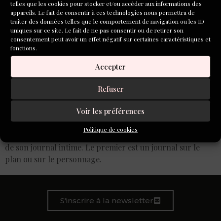
telles que les cookies pour stocker et/ou accéder aux informations des
appareils. Le fait de consentir à ces technologies nous permettra de
traiter des données telles que le comportement de navigation ou les ID
uniques sur ce site. Le fait de ne pas consentir ou de retirer son
consentement peut avoir un effet négatif sur certaines caractéristiques et
fonctions.
Accepter
Refuser
Voir les préférences
Les journaux d’écrivains sont souvent passionnants et
permettent de découvrir le processus créatif de chacun.
Politique de cookies
Quand elle écrit, Lola Lafon tient deux journaux en plus
de son journal intime. Le premier est un journal sur le
plan ou sur le personnage.
S'inscrire à la newsletter