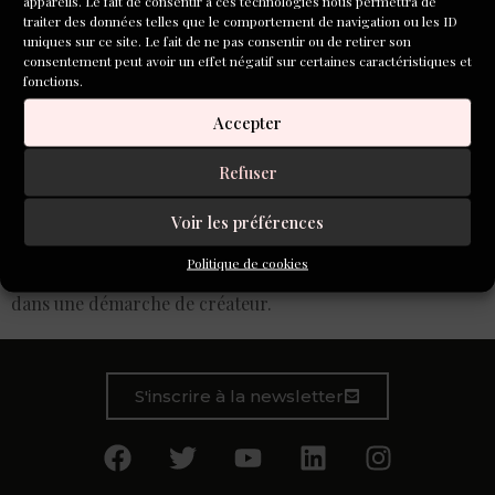
appareils. Le fait de consentir à ces technologies nous permettra de
traiter des données telles que le comportement de navigation ou les ID
uniques sur ce site. Le fait de ne pas consentir ou de retirer son
consentement peut avoir un effet négatif sur certaines caractéristiques et
fonctions.
Accepter
Refuser
Voir les préférences
Le projet de cet atelier est d’aiguiser le regard et l’écoute
Politique de cookies
du spectateur, de le rendre actif en le mettant lui-même
dans une démarche de créateur.
S'inscrire à la newsletter