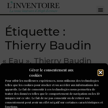
Étiquette :
Thierry Baudin
« Eau », Thierry Baudin
Gérer le consentement aux
Eau Assis reste assis ne regarde pas tes yeux vont mourir Il
cookies
y a un arbre là-bas dans les brumes de tes rues tristes Il a
Pour offrir les meilleures expériences, nous utilisons des technologies
ses racines dans tes poumons ton cœur qui respirent Je dis
telles que les cookies pour stocker et/ou accéder aux informations des
ne prolonge pas tes larmes dans les ondes qui brillent
appareils. Le fait de consentir à ces technologies nous permettra de
traiter des données telles que le comportement de navigation ou les ID
L’eau n’a pas de passé ce n’est que […]
uniques sur ce site. Le fait de ne pas consentir ou de retirer son
consentement peut avoir un effet négatif sur certaines caractéristiques et
fonctions.