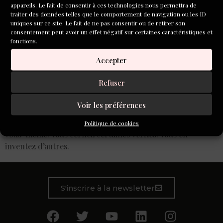
appareils. Le fait de consentir à ces technologies nous permettra de
traiter des données telles que le comportement de navigation ou les ID
uniques sur ce site. Le fait de ne pas consentir ou de retirer son
consentement peut avoir un effet négatif sur certaines caractéristiques et
fonctions.
Accepter
Refuser
Voir les préférences
Tim O’Brien : En racontant des histoires, vous rendez
objective votre propre expérience. Vous la séparez de
Politique de cookies
vous-même. Vous cernez certaines vérités. Vous en
inventez d’autres.
S'inscrire à la newsletter