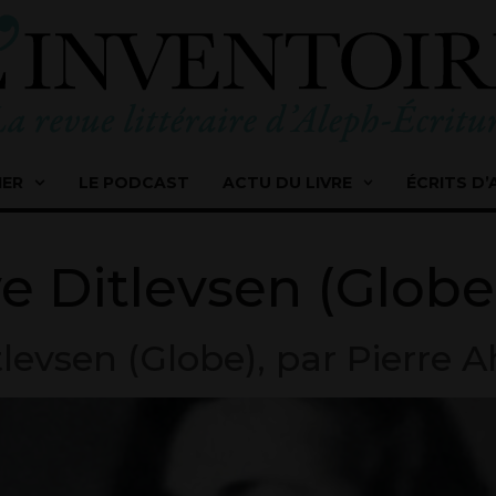
IER
LE PODCAST
ACTU DU LIVRE
ÉCRITS D’
e Ditlevsen (Globe
tlevsen (Globe), par Pierre 