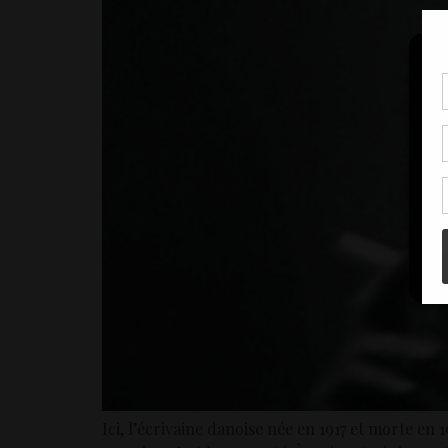
Pou
coo
à c
de 
con
Ici, l’écrivaine danoise née en 1917 et morte e