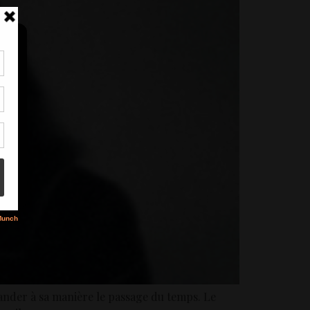
tir
nt
son
s
scander à sa manière le passage du temps. Le