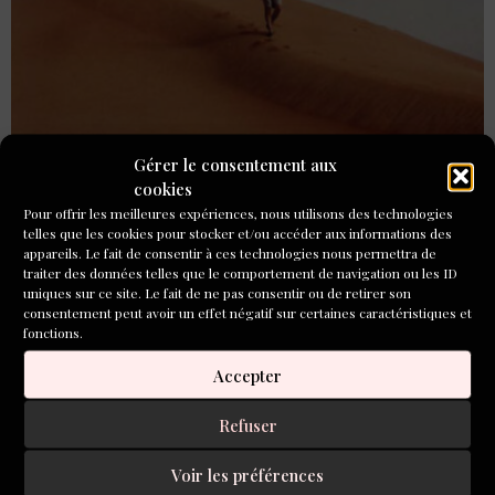
Gérer le consentement aux
cookies
Au fil des sessions en présentiel, à Paris, chez Aleph, avec
Pour offrir les meilleures expériences, nous utilisons des technologies
Renée Combal-Weiss, j’ai découvert des approches
telles que les cookies pour stocker et/ou accéder aux informations des
différentes pour parler d’un souvenir, d’une personne,
appareils. Le fait de consentir à ces technologies nous permettra de
traiter des données telles que le comportement de navigation ou les ID
d’un événement.
uniques sur ce site. Le fait de ne pas consentir ou de retirer son
consentement peut avoir un effet négatif sur certaines caractéristiques et
Les rencontres des
fonctions.
Ateliers Aleph de janvier
Accepter
2024 !
Refuser
Voir les préférences