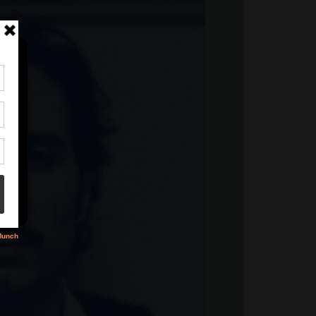
tir
nt
son
s