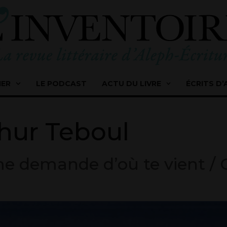
IER
LE PODCAST
ACTU DU LIVRE
ÉCRITS D’
hur Teboul
me demande d’où te vient / C