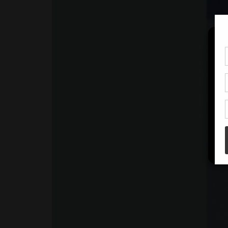
Pou
coo
à c
de 
con