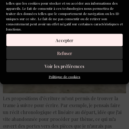
telles que les cookies pour stocker et/ou accéder aux informations des
Lecamus
appareils. Le fait de consentir à ces technologies nous permettra de
traiter des données telles que le comportement de navigation ou les ID
uniques sur ce site. Le fait de ne pas consentir ou de retirer son
consentement peut avoir un effet négatif sur certaines caractéristiques et
fonctions.
Accepter
Refuser
Voir les préférences
Politique de cookies
Les propositions d’écriture m’ont permis de trouver la
trame à suivre pour écrire. Par exemple, je pensais faire
un récit chronologique et linéaire au départ, idée que j’ai
vite abandonnée pour procéder par thème, ce qui m’a
ouvert des portes vers des pièces que je n’aurais pas