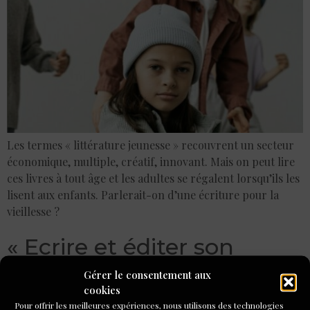
Les termes « littérature jeunesse » recouvrent un secteur
économique, multiple, créatif, innovant. Mais on peut lire
ces livres à tout âge et les adultes se régalent lorsqu’ils les
lisent aux enfants. Parlerait-on d’une écriture pour la
vieillesse ?
« Ecrire et éditer son
histoire de vie » : un
Gérer le consentement aux
cookies
témoignage de Catherine
Pour offrir les meilleures expériences, nous utilisons des technologies