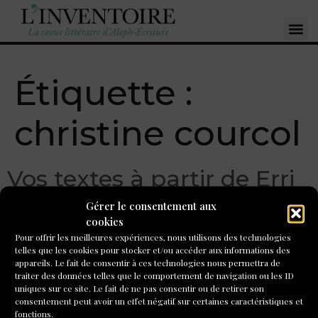
Étiquette :
christine courcol
Vos textes à partir de Erri
De Luca
Gérer le consentement aux
cookies
Pour offrir les meilleures expériences, nous utilisons des technologies
telles que les cookies pour stocker et/ou accéder aux informations des
appareils. Le fait de consentir à ces technologies nous permettra de
Aujourd’hui, le texte de Muriel Gilet, Hersilie, Christine
traiter des données telles que le comportement de navigation ou les ID
Courcol, en réponse à la proposition d’écriture d’Alain
uniques sur ce site. Le fait de ne pas consentir ou de retirer son
consentement peut avoir un effet négatif sur certaines caractéristiques et
André à partir du livre de Erri de Luca, Les poissons ne
fonctions.