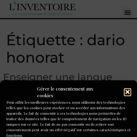
Étiquette :
dario
honorat
Enseigner une langue
étrangère et enseigner
Gérer le consentement aux
cookies
l’écriture créative
Pour offrir les meilleures expériences, nous utilisons des technologies
telles que les cookies pour stocker et/ou accéder aux informations des
appareils. Le fait de consentir à ces technologies nous permettra de
L’EACWP, association européenne des programmes
traiter des données telles que le comportement de navigation ou les ID
d’écriture créative, réunit des représentants de seize
uniques sur ce site. Le fait de ne pas consentir ou de retirer son
différents programmes d’écriture créative en Europe ainsi
consentement peut avoir un effet négatif sur certaines caractéristiques et
fonctions.
que des universitaires et des écrivains.