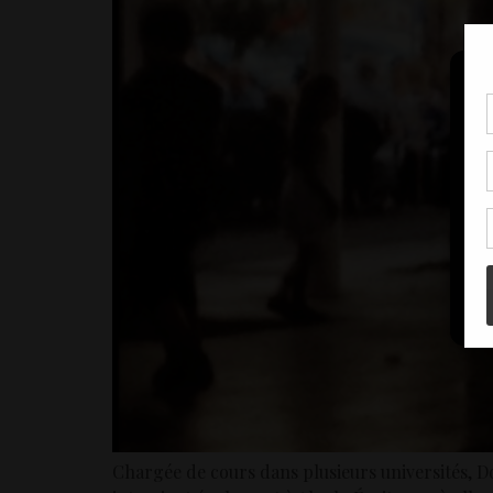
Pou
coo
à c
de 
con
Chargée de cours dans plusieurs universités, Do