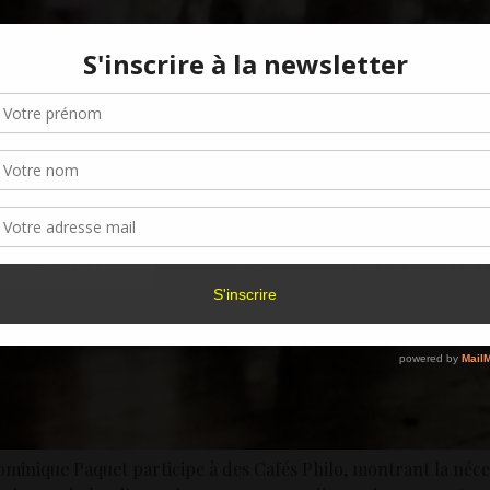
Gérer le consentement aux cookies
r offrir les meilleures expériences, nous utilisons des technologies telles que les
kies pour stocker et/ou accéder aux informations des appareils. Le fait de consen
es technologies nous permettra de traiter des données telles que le comporteme
navigation ou les ID uniques sur ce site. Le fait de ne pas consentir ou de retirer 
sentement peut avoir un effet négatif sur certaines caractéristiques et fonctions.
Accepter
Refuser
Voir les préférence
Politique de cookies
minique Paquet participe à des Cafés Philo, montrant la néces