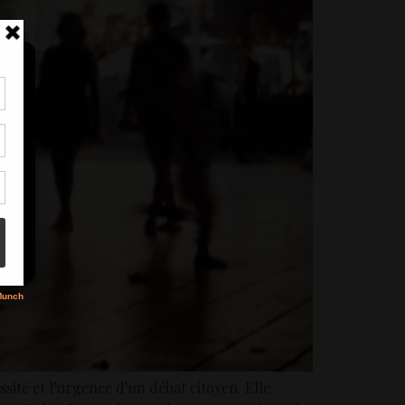
tir
nt
son
s
sité et l’urgence d’un débat citoyen. Elle