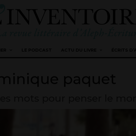
IER
LE PODCAST
ACTU DU LIVRE
ÉCRITS D’
minique paquet
es mots pour penser le mon