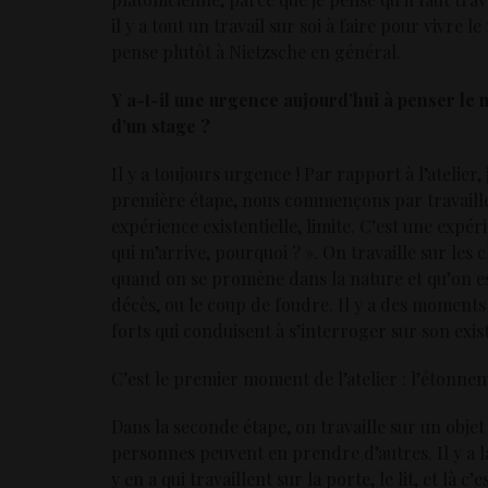
il y a tout un travail sur soi à faire pour vivre 
pense plutôt à Nietzsche en général.
Y a-t-il une urgence aujourd’hui à penser le m
d’un stage ?
Il y a toujours urgence ! Par rapport à l’atelier,
première étape, nous commençons par travailler 
expérience existentielle, limite. C’est une expéri
qui m’arrive, pourquoi ? ». On travaille sur le
quand on se promène dans la nature et qu’on e
décès, ou le coup de foudre. Il y a des moments
forts qui conduisent à s’interroger sur son exist
C’est le premier moment de l’atelier : l’étonne
Dans la seconde étape, on travaille sur un objet o
personnes peuvent en prendre d’autres. Il y a la 
y en a qui travaillent sur la porte, le lit, et là 