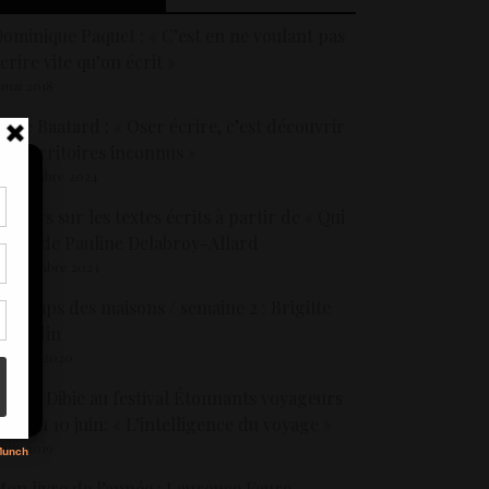
ominique Paquet : « C’est en ne voulant pas
crire vite qu’on écrit »
 mai 2018
nne Baatard : « Oser écrire, c’est découvrir
es territoires inconnus »
1 novembre 2024
etours sur les textes écrits à partir de « Qui
tir
ait », de Pauline Delabroy-Allard
nt
5 décembre 2023
son
e temps des maisons / semaine 2 : Brigitte
ujardin
s
9 mars 2020
ascal Dibie au festival Étonnants voyageurs
u 8 au 10 juin: « L’intelligence du voyage »
 juin 2019
on livre de l’année : Laurence Faure,