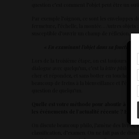
question c’est comment l’objet peut être un outi
Par exemple l’oignon, ce sont les enveloppes du
fermeture, l’échelle, la montée… Autres objets : 
susceptible d’ouvrir un champ de réflexion. Ce
« En examinant l’objet dans sa fonction on
Lors de la troisième étape, on est toujours dans l
Pou
coo
dialogue avec quelqu’un, c’est la
lettre philosoph
à c
cher et répondez, et sans botter en touche. C’est
de 
beaucoup de freins à la bienveillance et l’écout
con
question de quelqu’un.
Quelle est votre méthode pour aboutir à « pen
les événements de l’actualité récente ? Et y a-t
On discute beaucoup philo, j’amène des livres, 
classification, d’examen. On ne fait pas de disser