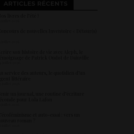
ARTICLES RÉCENTS
os livres de l’été !
5 juillet 2026
oncours de nouvelles Inventoire « Détour(s)
5 juillet 2026
crire son histoire de vie avec Aleph, le
émoignage de Patrick Oudot de Dainville
4 juillet 2026
u service des auteurs, le quotidien d’un
gent littéraire
3 juillet 2026
enir un journal, une routine d’écriture
éconde pour Lola Lafon
1 juillet 2026
’écoféminisme et auto-essai : vers un
nouveau roman ?
8 juillet 2026