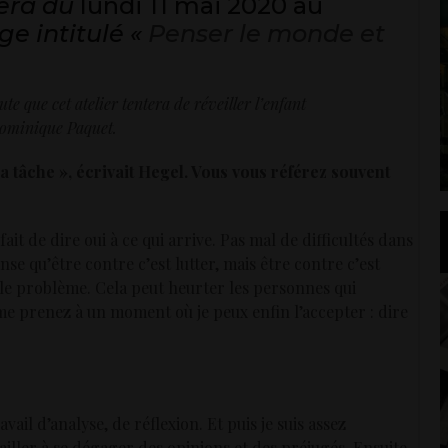
era du
lundi 11 mai 2020 au
ge intitulé «
Penser le monde et
te que cet atelier tentera de réveiller l’enfant
Dominique Paquet.
 la tâche », écrivait Hegel. Vous vous référez souvent
ait de dire oui à ce qui arrive. Pas mal de difficultés dans
nse qu’être contre c’est lutter, mais être contre c’est
 le problème. Cela peut heurter les personnes qui
 me prenez à un moment où je peux enfin l’accepter : dire
vail d’analyse, de réflexion. Et puis je suis assez
vailler à se dégager des opinions et des préjugés. Ensuite,