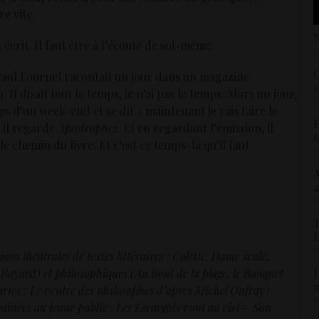
re vite.
N
 écrit. Il faut être à l’écoute de soi-même.
2
C
 Paul Fournel racontait un jour dans un magazine
»
 Il disait tout le temps, je n’ai pas le temps. Alors un jour,
2
ps d’un week-end et se dit « maintenant je vais faire le
É
, il regarde
Apostrophes
. Et en regardant l’émission, il
t
 le chemin du livre. Et c’est ce temps-là qu’il faut
2
A
a
2
T
f
2
ns théâtrales de textes littéraires : Colette, Dame seule,
L
 Bayard) et philosophiques (Au Bout de la plage, le Banquet
artes ; Le ventre des philosophes d’après Michel Onfray)
1
estinées au jeune public : Les Escargots vont au ciel – Son