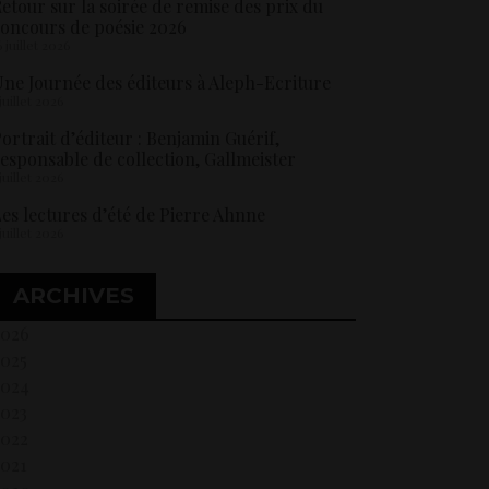
etour sur la soirée de remise des prix du
oncours de poésie 2026
6 juillet 2026
ne Journée des éditeurs à Aleph-Ecriture
 juillet 2026
ortrait d’éditeur : Benjamin Guérif,
esponsable de collection, Gallmeister
 juillet 2026
es lectures d’été de Pierre Ahnne
 juillet 2026
ARCHIVES
2026
2025
2024
2023
2022
021