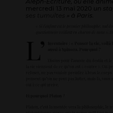
Aleph-Écriture, où elle anim
mercredi 13 mai 2020
un sta
ses tumultes
» à Paris.
« Si l’enfant est le premier philosophe, nul dou
questionneur veillant en chacun de nous ». 
L’
Inventoire : « Penser la vie, voilà
aussi à Spinoza. Pourquoi ?
Disons pour l’amour du destin et le f
la vie viennent de ce qu’on est « contre ». On pe
refuser, ne pas vouloir prendre à bras le corps
pensent qu’on ne peut pas lutter, mais là, vous
oui à ce qui arrive.
Et pourquoi Platon
?
Platon, c’est la montée vers la philosophie, le tra
platonicienne, parce que je pense qu’il faut tra