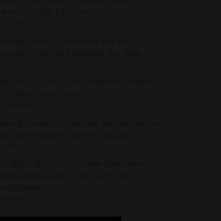
 Respire », Marielle Macé
2 décembre 2023
ichèle Cléach: « On ne peut pas tout
aconter d’une vie, il faut faire des choix »
7 décembre 2020
sabelle Rossignol : « Expérimenter l’atelier
’écriture » par e-mail
0 novembre 2023
ichèle Cléach : « Écrire son parcours de vie,
aire de son histoire un objet littéraire »
9 août 2022
aroline Laffon « écrire pour la jeunesse : un
uteur doit pouvoir écrire des choses
rotéiformes »
 avril 2025