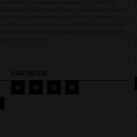
R
s de nuits -Terre parmi les courants, – Les Echelles de
c
onsolation de Sophie, Maman Typhon… Lauréate de plusieurs
1
tique de l’Espace culturel Boris Vian des Ulis en Essonne. Co-
U
tion générale des Écrivains Associés du Théâtre (EAT). Depuis
5
 Cafés Philo pour adultes mais aussi des Choco-philo pour les
P
bat permanent et citoyen.
r
5
L
1
PARTAGER
2