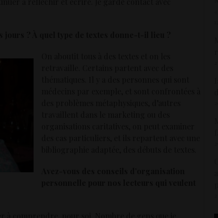
inuer à réfléchir et écrire. Je garde contact avec
«
1
s jours ?
À
quel type de textes donne-t-il lieu ?
M
r
On aboutit tous à des textes et on les
2
retravaille. Certains partent avec des
thématiques. Il y a des personnes qui sont
I
médecins par exemple, et sont confrontées à
d
des problèmes métaphysiques, d’autres
2
travaillent dans le marketing ou des
M
organisations caritatives, on peut examiner
f
des cas particuliers, et ils repartent avec une
2
bibliographie adaptée, des débuts de textes.
C
Avez-vous des conseils d’organisation
a
personnelle pour nos lecteurs qui veulent
p
2
iver à comprendre, pour soi. Nombre de gens que je