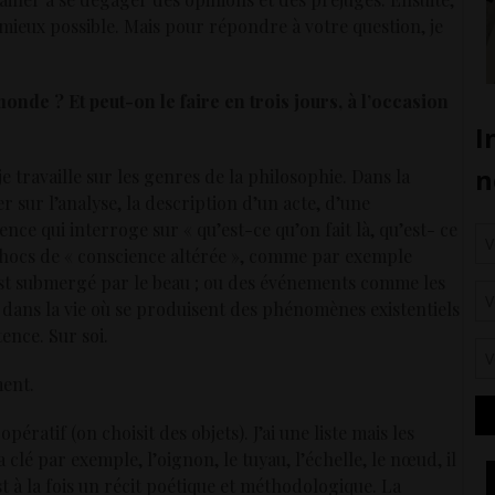
le mieux possible. Mais pour répondre à votre question, je
onde ? Et peut-on le faire en trois jours, à l’occasion
 je travaille sur les genres de la philosophie. Dans la
sur l’analyse, la description d’un acte, d’une
ence qui interroge sur « qu’est-ce qu’on fait là, qu’est- ce
s chocs de « conscience altérée », comme par exemple
st submergé par le beau ; ou des événements comme les
 dans la vie où se produisent des phénomènes existentiels
ence. Sur soi.
ment.
pératif (on choisit des objets). J’ai une liste mais les
clé par exemple, l’oignon, le tuyau, l’échelle, le nœud, il
c’est à la fois un récit poétique et méthodologique. La