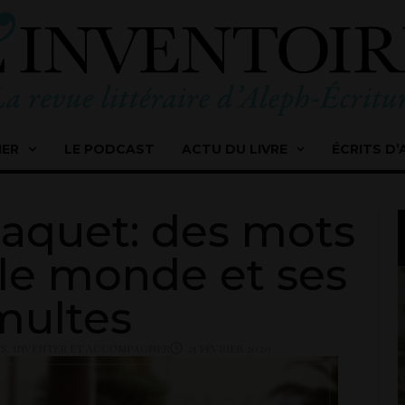
IER
LE PODCAST
ACTU DU LIVRE
ÉCRITS D’
aquet: des mots
le monde et ses
multes
WS
,
INVENTER ET ACCOMPAGNER
25 FÉVRIER 2020