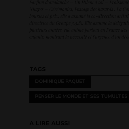
Parfum d’avalanche – Un Hibou à soi – Froissement
Nuages – Cérémonies, Passage des hasards . La C
bourses et prix, elle a assumé la co-direction artis
directrice du Groupe 3.5.81. Elle assume la déléga
plusieurs années, elle anime partout en France des
enfants, montrant la nécessité et l’urgence d’un dé
TAGS
,
DOMINIQUE PAQUET
PENSER LE MONDE ET SES TUMULTES
A LIRE AUSSI