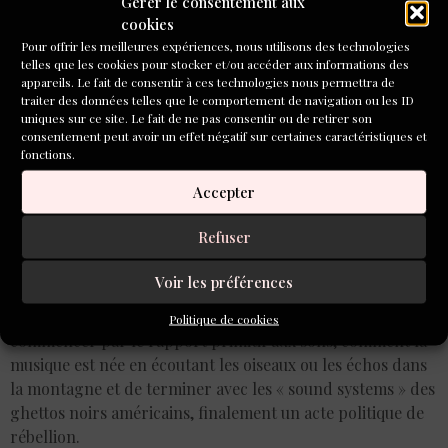
Gérer le consentement aux
cookies
Pour offrir les meilleures expériences, nous utilisons des technologies
telles que les cookies pour stocker et/ou accéder aux informations des
appareils. Le fait de consentir à ces technologies nous permettra de
traiter des données telles que le comportement de navigation ou les ID
uniques sur ce site. Le fait de ne pas consentir ou de retirer son
consentement peut avoir un effet négatif sur certaines caractéristiques et
fonctions.
Accepter
Refuser
Voir les préférences
Avec les instruments de musique, j’ai trouvé très beau de
Politique de cookies
commencer par le rapport primitif aux sons, comment la
musique est née en écoutant les oiseaux ou les échos dans
la montagne et de terminer avec les « sound systems » des
ghettos noirs américains, finalement un acte politique de
rébellion.